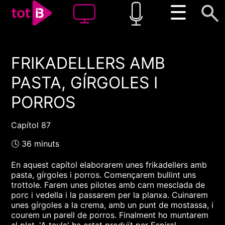
☰
FRIKADELLERS AMB
00:00
00:00
PASTA, GÍRGOLES I
1x
PORROS
Capítol 87
🕓 36 minuts
En aquest capítol elaborarem unes frikadellers amb
pasta, gírgoles i porros. Començarem bullint uns
trottole. Farem unes pilotes amb carn mesclada de
porc i vedella i la passarem per la planxa. Cuinarem
unes gírgoles a la crema, amb un punt de mostassa, i
courem un parell de porros. Finalment ho muntarem