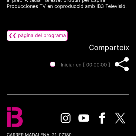
al plat. 'A taula' ha estat produït per Espiral
Producciones TV en coproducció amb IB3 Televisió.
❮❮ pàgina del programa
Comparteix
Iniciar en [
00:00:00
]
CARRER MADALENA, 21, 07180