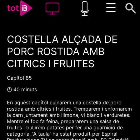
☰
COSTELLA ALÇADA DE
00:00
00:00
PORC ROSTIDA AMB
1x
CITRICS I FRUITES
Capítol 85
🕓 40 minuts
En aquest capítol cuinarem una costella de porc
rostida amb cítrics i fruites. Tremparem i enfornarem
la carn juntament amb llimona, vi blanc i verduretes.
Mentre el foc fa feina, prepararem una salsa de
fruites i bullirem patates per fer una guarnició de
categoria. 'A taula' ha estat produït per Espiral