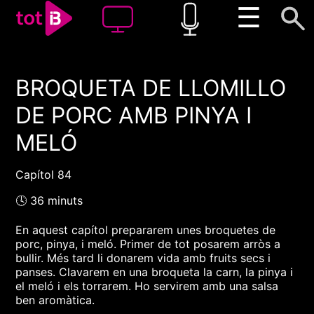
☰
BROQUETA DE LLOMILLO
00:00
00:00
DE PORC AMB PINYA I
1x
MELÓ
Capítol 84
🕓 36 minuts
En aquest capítol prepararem unes broquetes de
porc, pinya, i meló. Primer de tot posarem arròs a
bullir. Més tard li donarem vida amb fruits secs i
panses. Clavarem en una broqueta la carn, la pinya i
el meló i els torrarem. Ho servirem amb una salsa
ben aromàtica.