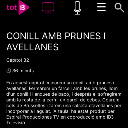
☰
CONILL AMB PRUNES I
00:00
00:00
AVELLANES
1x
Capítol 82
🕓 36 minuts
En aquest capítol cuinarem un conill amb prunes i
avellanes. Fermarem un farcell amb les prunes, llom
d'un conill i llenques de bacó, i després el sofregirem
amb la resta de la carn i un parell de cebes. Courem
cols de Brussel·les i farem una salseta d'avellanes per
incorporar a l'aguiat. 'A taula' ha estat produït per
Espiral Producciones TV en coproducció amb IB3
Televisió.