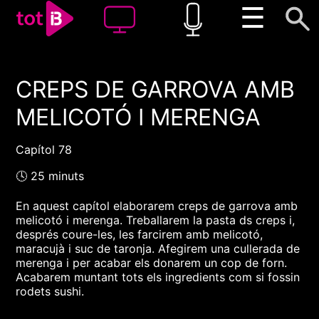
☰
CREPS DE GARROVA AMB
00:00
00:00
MELICOTÓ I MERENGA
1x
Capítol 78
🕓 25 minuts
En aquest capítol elaborarem creps de garrova amb
melicotó i merenga. Treballarem la pasta ds creps i,
després coure-les, les farcirem amb melicotó,
maracujà i suc de taronja. Afegirem una cullerada de
merenga i per acabar els donarem un cop de forn.
Acabarem muntant tots els ingredients com si fossin
rodets sushi.