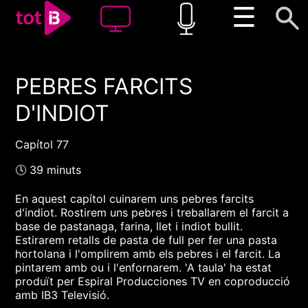
☰
PEBRES FARCITS
00:00
00:00
D'INDIOT
1x
Capítol 77
🕓 39 minuts
En aquest capítol cuinarem uns pebres farcits
d'indiot. Rostirem uns pebres i treballarem el farcit a
base de pastanaga, farina, llet i indiot bullit.
Estirarem retalls de pasta de full per fer una pasta
hortolana i l'omplirem amb els pebres i el farcit. La
pintarem amb ou i l'enfornarem. 'A taula' ha estat
produït per Espiral Producciones TV en coproducció
amb IB3 Televisió.