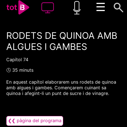
☰
RODETS DE QUINOA AMB
00:00
00:00
ALGUES I GAMBES
1x
Capítol 74
🕓 35 minuts
En aquest capítol elaborarem uns rodets de quinoa
amb algues i gambes. Començarem cuinant sa
quinoa i afegint-li un punt de sucre i de vinagre.
❮❮ pàgina del programa