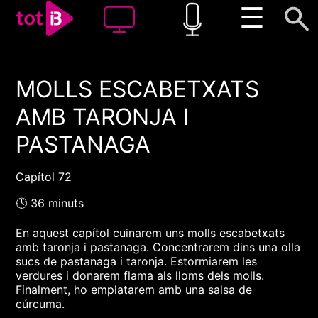
☰
MOLLS ESCABETXATS
00:00
00:00
AMB TARONJA I
1x
PASTANAGA
Capítol 72
🕓 36 minuts
En aquest capítol cuinarem uns molls escabetxats
amb taronja i pastanaga. Concentrarem dins una olla
sucs de pastanaga i taronja. Estormiarem les
verdures i donarem flama als lloms dels molls.
Finalment, ho emplatarem amb una salsa de
cúrcuma.