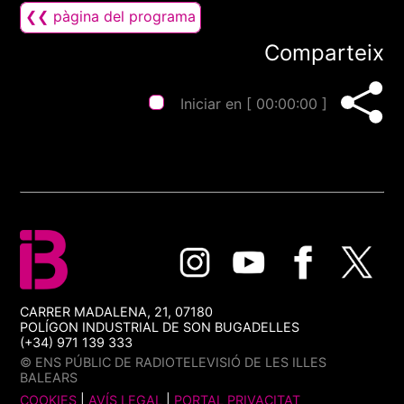
❮❮ pàgina del programa
Comparteix
Iniciar en [
00:00:00
]
CARRER MADALENA, 21, 07180
POLÍGON INDUSTRIAL DE SON BUGADELLES
(+34) 971 139 333
© ENS PÚBLIC DE RADIOTELEVISIÓ DE LES ILLES
BALEARS
COOKIES
|
AVÍS LEGAL
|
PORTAL PRIVACITAT