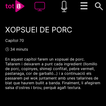
☰
XOPSUEI DE PORC
00:00
00:00
1x
Capítol 70
🕓 34 minuts
En aquest capítol farem un xopsuei de porc.
Tallarem i deixarem a punt cada ingredient (llomillo
de porc, copinyes, shimeji confitat, pebre vermell,
pastanaga, cor de garballó...) i a continuació els
passarem pel wok juntament amb unes tallarines de
blat que haurem bullit a banda. Finalment, li afegirem
salsa d'ostres i brou, perquè agafi textura.