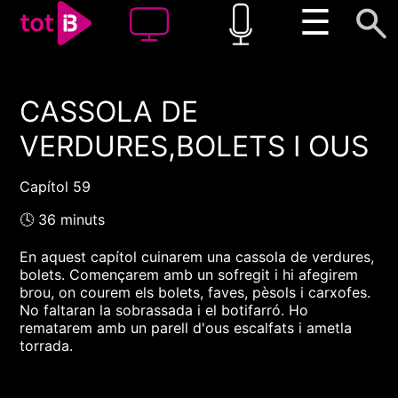
☰
CASSOLA DE
00:00
00:00
VERDURES,BOLETS I OUS
1x
Capítol 59
🕓 36 minuts
En aquest capítol cuinarem una cassola de verdures,
bolets. Començarem amb un sofregit i hi afegirem
brou, on courem els bolets, faves, pèsols i carxofes.
No faltaran la sobrassada i el botifarró. Ho
rematarem amb un parell d'ous escalfats i ametla
torrada.