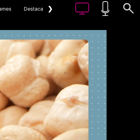
❯
ames
Destacat
Arxiu