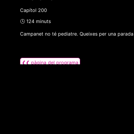
Capítol 200
🕓 124 minuts
Campanet no té pediatre. Queixes per una parada de
❮❮ pàgina del programa