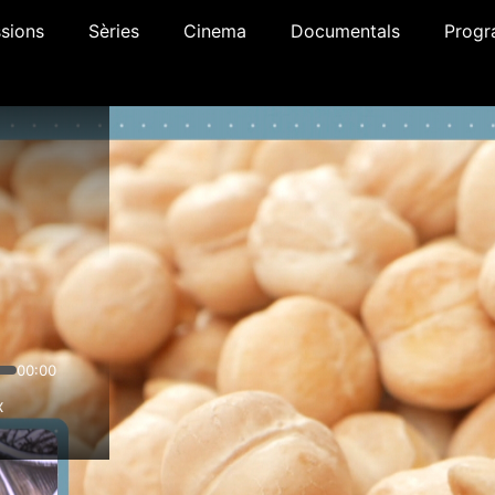
sions
Sèries
Cinema
Documentals
Progr
00:00
x