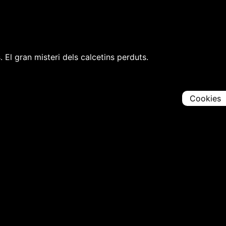
El gran misteri dels calcetins perduts.
Cookies
Comparteix
Iniciar en [
00:00:00
]