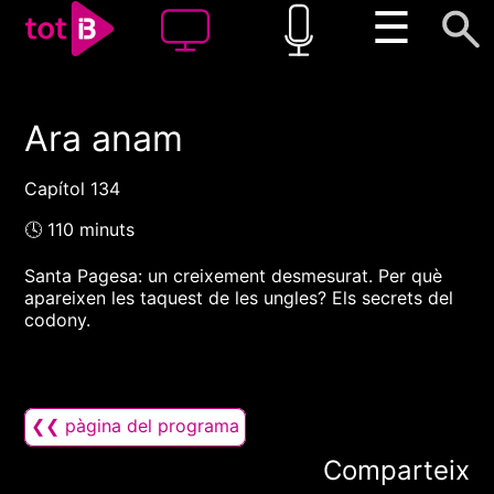
☰
Ara anam
00:00
00:00
1x
Capítol 134
🕓 110 minuts
Santa Pagesa: un creixement desmesurat. Per què
apareixen les taquest de les ungles? Els secrets del
codony.
❮❮ pàgina del programa
Comparteix