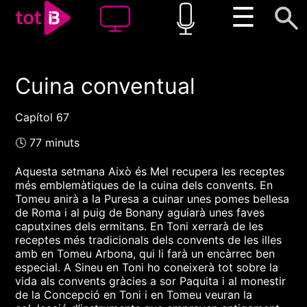
☰
Cuina conventual
00:00
00:00
1x
Capítol 67
🕓 77 minuts
Aquesta setmana Això és Mel recupera les receptes
més emblemàtiques de la cuina dels convents. En
Tomeu anirà a la Puresa a cuinar unes pomes bellesa
de Roma i al puig de Bonany aguiarà unes faves
caputxines dels ermitans. En Toni xerrarà de les
receptes més tradicionals dels convents de les illes
amb en Tomeu Arbona, qui li farà un encàrrec ben
especial. A Sineu en Toni ho coneixerà tot sobre la
vida als convents gràcies a sor Paquita i al monestir
de la Concepció en Toni i en Tomeu veuran la