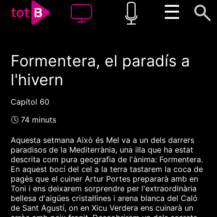
☰
Formentera, el paradís a
00:00
00:00
l'hivern
1x
Capítol 60
🕓 74 minuts
Aquesta setmana Això és Mel va a un dels darrers
paradisos de la Mediterrània, una illa que ha estat
descrita com pura geografia de l'ànima: Formentera.
En aquest bocí del cel a la terra tastarem la coca de
pagès que el cuiner Artur Portes prepararà amb en
Toni i ens deixarem sorprendre per l'extraordinària
bellesa d'aigües cristal·lines i arena blanca del Caló
de Sant Agustí, on en Xicu Verdera ens cuinarà un