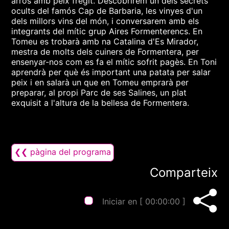
arròs amb peix fregit. Descobrirem un dels secrets
ocults del famós Cap de Barbaria, les vinyes d'un
dels millors vins del món, i conversarem amb els
integrants del mític grup Aires Formenterencs. En
Tomeu es trobarà amb na Catalina d'Es Mirador,
mestra de molts dels cuiners de Formentera, per
ensenyar-nos com es fa el mític sofrit pagès. En Toni
aprendrà per què és important una patata per salar
peix i en salarà un que en Tomeu emprarà per
preparar, al propi Parc de ses Salines, un plat
exquisit a l'altura de la bellesa de Formentera.
❮❮ pàgina del programa
Comparteix
Iniciar en [
00:00:00
]