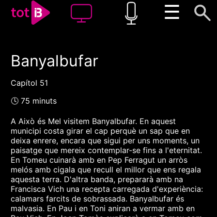
☰
Banyalbufar
00:00
00:00
1x
Capítol 51
🕓 75 minuts
A Això és Mel visitem Banyalbufar. En aquest
municipi costa girar el cap perquè un sap que en
deixa enrere, encara que sigui per uns moments, un
paisatge que mereix contemplar-se fins a l'eternitat.
En Tomeu cuinarà amb en Pep Ferragut un arròs
melós amb cigala que recull el millor que ens regala
aquesta terra. D'altra banda, prepararà amb na
Francisca Vich una recepta carregada d'experiència:
calamars farcits de sobrassada. Banyalbufar és
malvasia. En Pau i en Toni aniran a vermar amb en