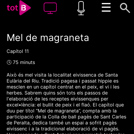
☰
Mel de magraneta
00:00
00:00
1x
Capítol 11
🕓 75 minuts
Això és mel visita la localitat eivissenca de Santa
Eulària del Riu. Tradició pagesa i passat hippie es
mesclen en un capítol centrat en el peix, el vi i les
herbes. Sabrem quins són tots els passos de
l'elaboració de les receptes eivissenques per
excel•lència: el bullit de peix i el flaó. El capítol que
duu per títol “Mel de magraneta”, compta amb la
participació de la Colla de ball pagès de Sant Carles
de Peralta, dedica també un espai a sofrit pagès
eivissenc i a la tradicional elaboració de vi pagès.