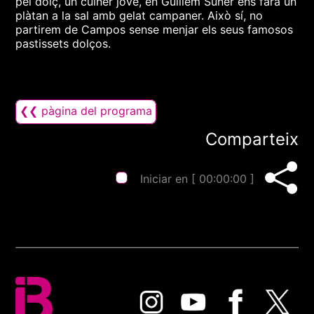
pel dolç, un cuiner jove, en Guillem Suñer ens farà un
plàtan a la sal amb gelat campaner. Això sí, no
partirem de Campos sense menjar els seus famosos
pastissets dolços.
❮❮ pàgina del programa
Comparteix
Iniciar en [
00:00:00
]