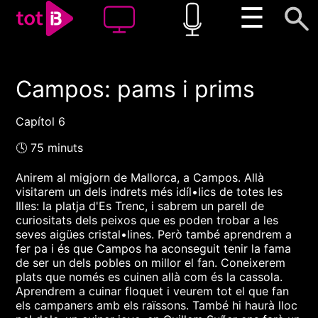
☰
Campos: pams i prims
00:00
00:00
1x
Capítol 6
🕓 75 minuts
Anirem al migjorn de Mallorca, a Campos. Allà
visitarem un dels indrets més idíl•lics de totes les
Illes: la platja d'Es Trenc, i sabrem un parell de
curiositats dels peixos que es poden trobar a les
seves aigües cristal•lines. Però també aprendrem a
fer pa i és que Campos ha aconseguit tenir la fama
de ser un dels pobles on millor el fan. Coneixerem
plats que només es cuinen allà com és la cassola.
Aprendrem a cuinar floquet i veurem tot el que fan
els campaners amb els raïssons. També hi haurà lloc