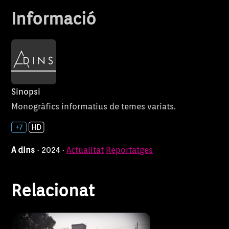
Informació
Sinopsi
Històries de vida que il·lustren
Zoom
Monogràfics informatius de temes variats.
els temes d’actualitat que
preocupen i afecten la nostra
societat.
A dins
· 2024 ·
Actualitat
Reportatges
Relacionat