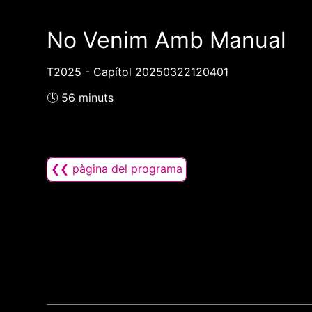
No Venim Amb Manual
T2025 - Capítol 20250322120401
🕓 56 minuts
❮❮ pàgina del programa