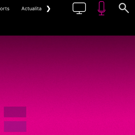
❯
orts
Actualitat
Pòdcast