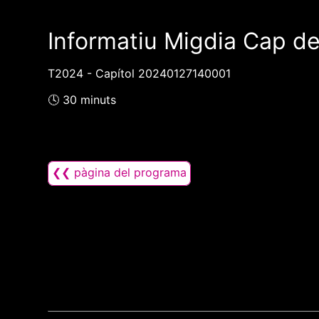
Informatiu Migdia Cap d
T2024 - Capítol 20240127140001
🕓 30 minuts
❮❮ pàgina del programa