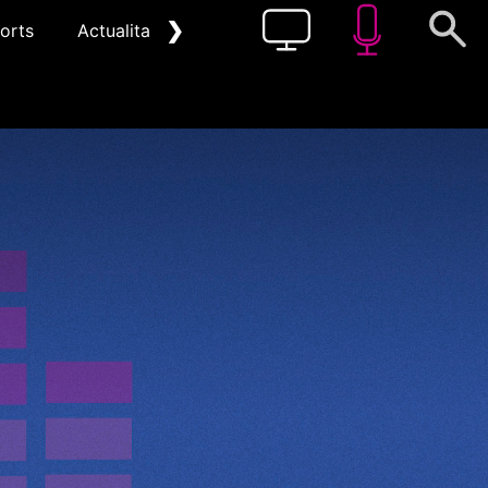
❯
orts
Actualitat
Pòdcast