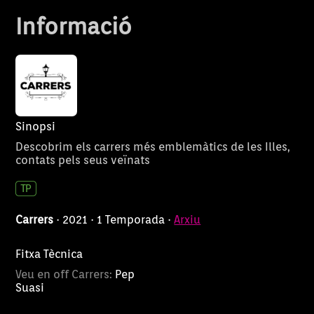
d’una activitat cultural o tastar
Informació
alguna de les especialitats dels
bars i forns és una zona que
mereix una visita.
Sinopsi
Descobrim els carrers més emblemàtics de les Illes,
contats pels seus veïnats
Carrers
· 2021 · 1 Temporada ·
Arxiu
Fitxa Tècnica
Veu en off Carrers:
Pep
Suasi