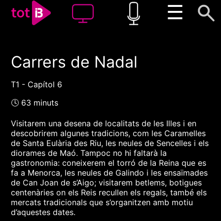
☰
Carrers de Nadal
00:00
00:00
1x
T1 - Capítol 6
🕓 63 minuts
Visitarem una desena de localitats de les Illes i en
descobrirem algunes tradicions, com les Caramelles
de Santa Eulària des Riu, les neules de Sencelles i els
diorames de Maó. Tampoc no hi faltarà la
gastronomia: coneixerem el torró de la Reina que es
fa a Menorca, les neules de Galindo i les ensaïmades
de Can Joan de s’Aigo; visitarem betlems, botigues
centenàries on els Reis recullen els regals, també els
mercats tradicionals que s’organitzen amb motiu
d’aquestes dates.