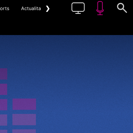
❯
orts
Actualitat
Pòdcast