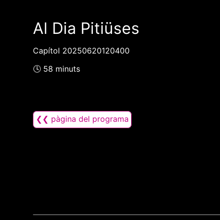
Al Dia Pitiüses
Capítol 20250620120400
🕓 58 minuts
❮❮ pàgina del programa