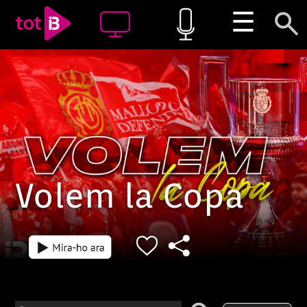
☰
Volem la Copa
Episodi: VLCFP-1
Episodi: VLCPR-1
57 min
1 h 26 min
Prèvia del parti
Copa del Rei, A
Final Copa del Rei. El postpartit
RCD Mallorca