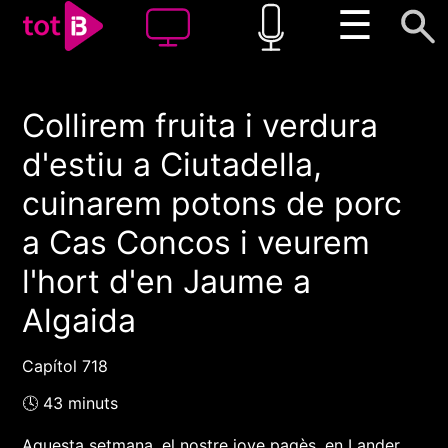
☰
Collirem fruita i verdura
00:00
00:00
d'estiu a Ciutadella,
1x
cuinarem potons de porc
a Cas Concos i veurem
l'hort d'en Jaume a
Algaida
Capítol 718
🕓 43 minuts
Aquesta setmana, el nostre jove pagès, en Lander,