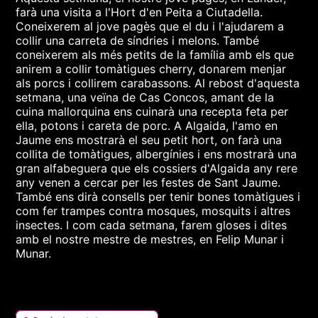
farà una visita a l'Hort d'en Peita a Ciutadella.
Coneixerem al jove pagès que el du i l'ajudarem a
collir una carreta de síndries i melons. També
coneixerem als més petits de la família amb els que
anirem a collir tomàtigues cherry, donarem menjar
als porcs i collirem carabassons. Al rebost d'aquesta
setmana, una veïna de Cas Concos, amant de la
cuina mallorquina ens cuinarà una recepta feta per
ella, potons i careta de porc. A Algaida, l'amo en
Jaume ens mostrarà el seu petit hort, on farà una
collita de tomàtigues, albergínies i ens mostrarà una
gran alfabeguera que els cossiers d'Algaida any rere
any venen a cercar per les festes de Sant Jaume.
També ens dirà consells per tenir bones tomàtigues i
com fer trampes contra mosques, mosquits i altres
insectes. I com cada setmana, farem gloses i dites
amb el nostre mestre de mestres, en Felip Munar i
Munar.