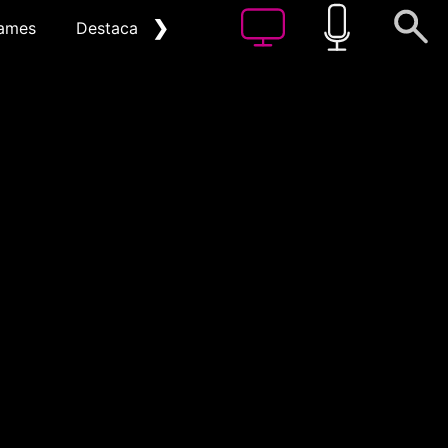
❯
ames
Destacat
Arxiu