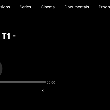
sions
Sèries
Cinema
Documentals
Progr
 T1 -
00:00
1x