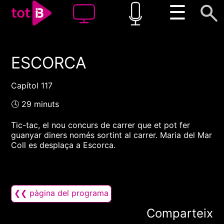
☰
ESCORCA
00:00
00:00
1x
Capítol 117
🕓 29 minuts
Tic-tac, el nou concurs de carrer que et pot fer
guanyar diners només sortint al carrer. Maria del Mar
Coll es desplaça a Escorca.
❮❮ pàgina del programa
Comparteix