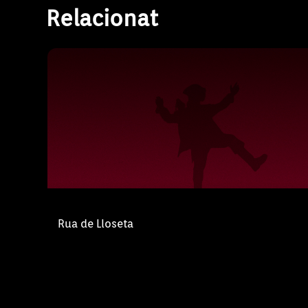
Relacionat
Retransmissió especial de la Rua de Carna
Lloseta
Rua de Lloseta