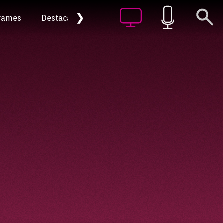
❯
rames
Destacat
Arxiu