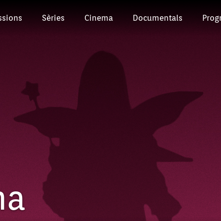
ssions
Sèries
Cinema
Documentals
Prog
ma
Episodi: SRP-25