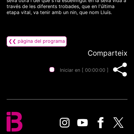
seva obra i del que s'ha esdevingut en la seva vida a
través de les diferents trobades, que en l'última
etapa vital, va tenir amb un nin, que nom Lluís.
❮❮ pàgina del programa
Comparteix
Iniciar en [
00:00:00
]