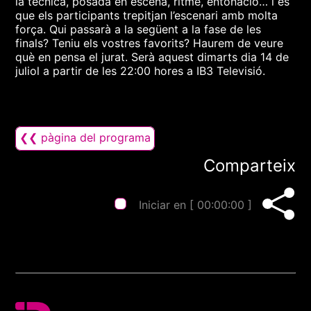
la técnica, posada en escena, ritme, entonació… i és
que els participants trepitjan l’escenari amb molta
força. Qui passarà a la següent a la fase de les
finals? Teniu els vostres favorits? Haurem de veure
què en pensa el jurat. Serà aquest dimarts dia 14 de
juliol a partir de les 22:00 hores a IB3 Televisió.
❮❮ pàgina del programa
Comparteix
Iniciar en [
00:00:00
]