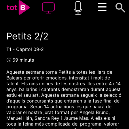
☰
Petits 2/2
00:00
00:00
1x
T1 - Capítol 09-2
🕓 69 minuts
Aquesta setmana torna Petits a totes les llars de
Balears per oferir emocions, intensitat i molt de
talent. Els nins i nines de les nostres illes entre 4 i 14
anys, ballarins i cantants demostraran durant aquest
estiu el seu art. Aquesta setmana segueix la selecció
d’aquells concursants que entraran a la fase final del
programa. Seran 14 actuacions les que haurà de
valorar el nostre jurat format per Àngela Bruno,
Manuel Illán, Sandra Rey i Jaume Mas. A ells els hi
toca la feina més complicada del programa, valorar