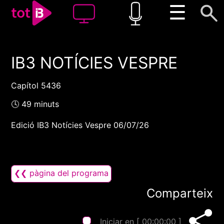
☰
IB3 NOTÍCIES VESPRE
00:00
00:00
1x
Capítol 5436
🕓 49 minuts
Edició IB3 Notícies Vespre 06/07/26
❮❮ pàgina del programa
Comparteix
Iniciar en [
00:00:00
]