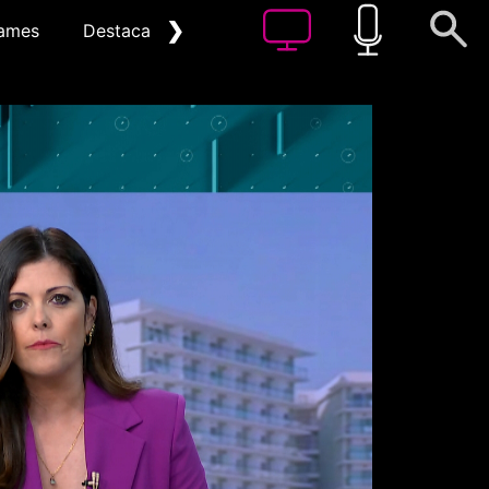
❯
ames
Destacat
Arxiu