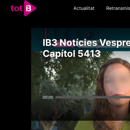
Actualitat
Retransmis
IB3 Notícies Vespre
Capítol 5413
00:00