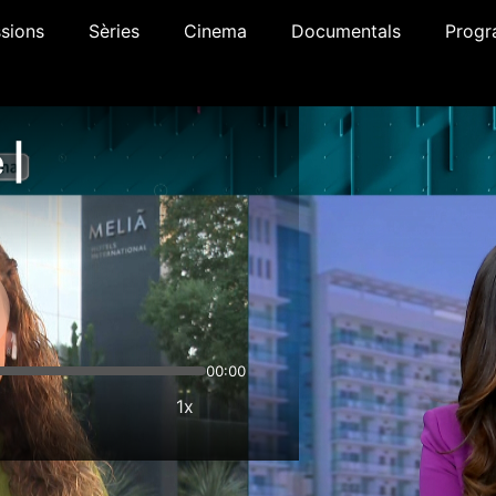
sions
Sèries
Cinema
Documentals
Progr
 |
00:00
1x