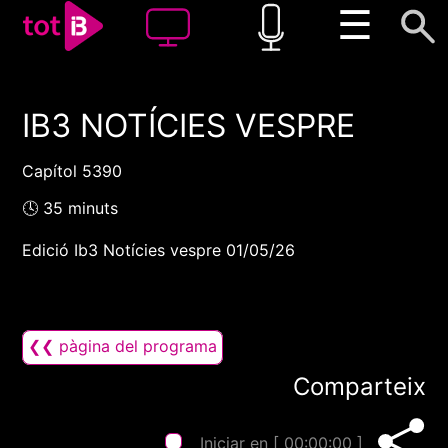
☰
IB3 NOTÍCIES VESPRE
00:00
00:00
1x
Capítol 5390
🕓 35 minuts
Edició Ib3 Notícies vespre 01/05/26
❮❮ pàgina del programa
Comparteix
Iniciar en [
00:00:00
]