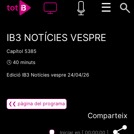
☰
IB3 NOTÍCIES VESPRE
00:00
00:00
1x
Capítol 5385
🕓 40 minuts
Edició IB3 Notícies vespre 24/04/26
❮❮ pàgina del programa
Comparteix
Iniciar en [
00:00:00
]