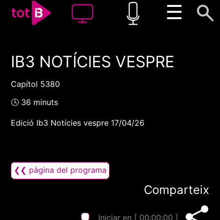
☰
IB3 NOTÍCIES VESPRE
00:00
00:00
1x
Capítol 5380
🕓 36 minuts
Edició Ib3 Notícies vespre 17/04/26
❮❮ pàgina del programa
Comparteix
Iniciar en [
00:00:00
]