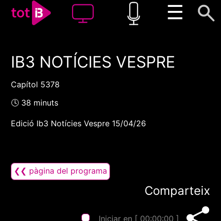
☰
IB3 NOTÍCIES VESPRE
00:00
00:00
1x
Capítol 5378
🕓 38 minuts
Edició Ib3 Notícies Vespre 15/04/26
❮❮ pàgina del programa
Comparteix
Iniciar en [
00:00:00
]