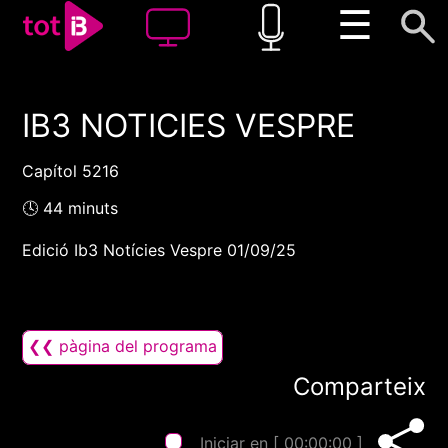
☰
IB3 NOTICIES VESPRE
00:00
00:00
1x
Capítol 5216
🕓 44 minuts
Edició Ib3 Notícies Vespre 01/09/25
❮❮ pàgina del programa
Comparteix
Iniciar en [
00:00:00
]