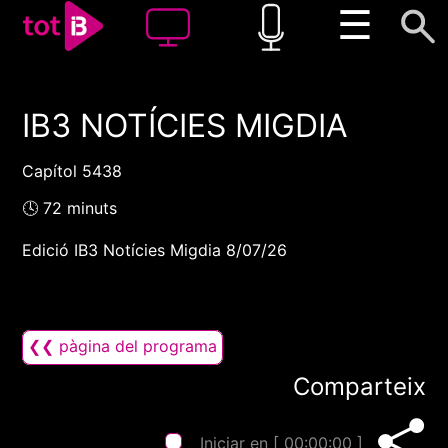
☰
IB3 NOTÍCIES MIGDIA
00:00
00:00
1x
Capítol 5438
🕓 72 minuts
Edició IB3 Notícies Migdia 8/07/26
❮❮ pàgina del programa
Comparteix
Iniciar en [
00:00:00
]