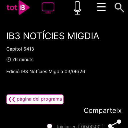
☰
IB3 NOTÍCIES MIGDIA
00:00
00:00
1x
Capítol 5413
🕓 76 minuts
Edició IB3 Notícies Migdia 03/06/26
❮❮ pàgina del programa
Comparteix
Iniciar en [
00:00:00
]