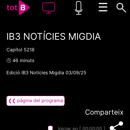
☰
IB3 NOTÍCIES MIGDIA
00:00
00:00
1x
Capítol 5218
🕓 46 minuts
Edició IB3 Notícies Migdia 03/09/25
❮❮ pàgina del programa
Comparteix
Iniciar en [
00:00:00
]