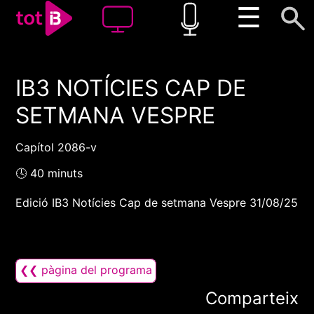
☰
IB3 NOTÍCIES CAP DE
00:00
00:00
SETMANA VESPRE
1x
Capítol 2086-v
🕓 40 minuts
Edició IB3 Notícies Cap de setmana Vespre 31/08/25
❮❮ pàgina del programa
Comparteix