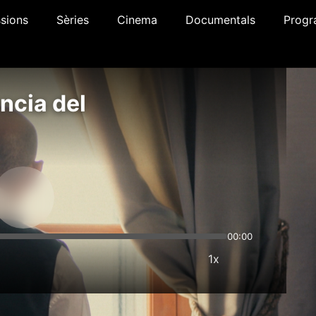
sions
Sèries
Cinema
Documentals
Progr
ència del
00:00
1x