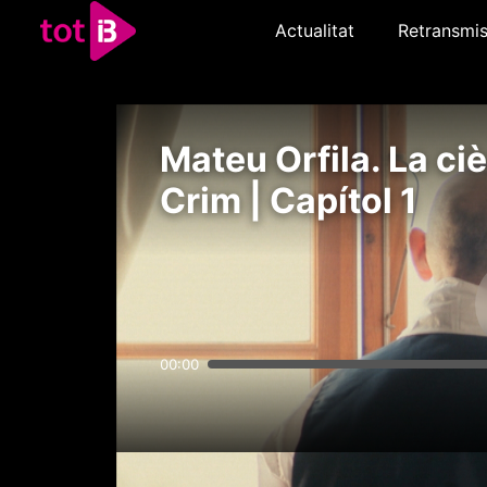
Actualitat
Retransmis
Mateu Orfila. La ci
Crim | Capítol 1
00:00