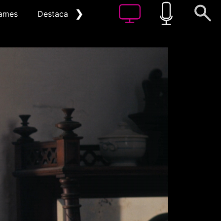
❯
ames
Destacat
Arxiu