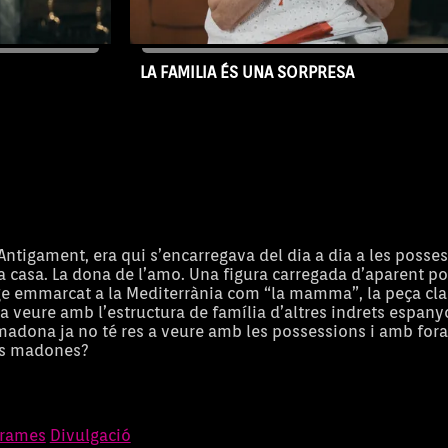
Bauçà, Francisca Sorell i Francisca 
LA FAMILIA ÉS UNA SORPRESA
07/04/2026
Capítol 21
tigament, era qui s’encarregava del dia a dia a les posses
 la casa. La dona de l’amo. Una figura carregada d’aparent po
ge emmarcat a la Mediterrània com “la mamma”, la peça cla
a veure amb l’estructura de família d’altres indrets espany
adona ja no té res a veure amb les possessions i amb fora vi
les madones?
grames
Divulgació