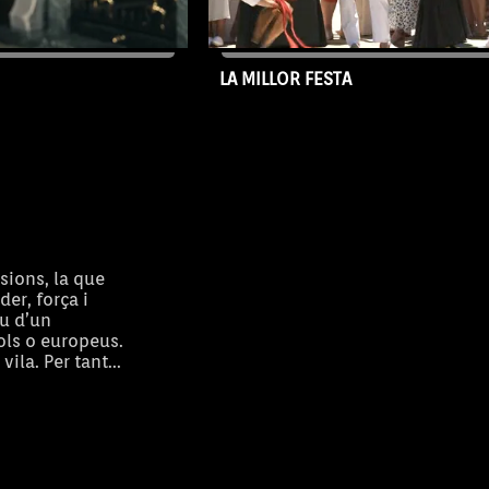
Catany de Llucmajor.
Tur d'Eivissa i el trio d'amig
Bauçà, Francisca Sorell i Fra
LA MILLOR FESTA
31/03/2026
Capítol 20
sions, la que
der, força i
u d’un
ols o europeus.
la. Per tant...