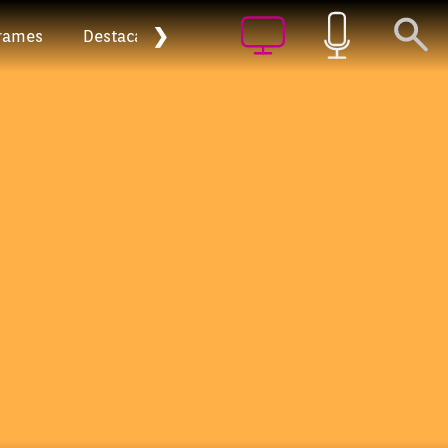
❯
rames
Destacat
Arxiu
Episodi: 20