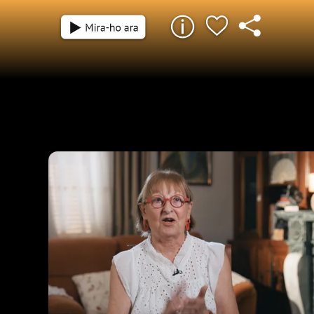
48 min
De les rialles a l'emoció. De la millor anèc
seus anys d'infantesa al poble a la cosa q
sorprès ara que ja són padrines. En el pro
fem un repàs als millors moments explicats
per les nostres madones en aquesta sego
temporada. Parlem amb Joana Fuster de Si
Francisca Rosselló d'Esporles, les cosines M
Maria Jaume d'Algaida, Xisca Riudavets de
Maria Moyà de Binissalem, el duo d'amigues
Escandell i Carmen Ferrer de Formentera, C
Rosselló d'Alaró, Margalida Pericàs de Buny
Tur d'Eivissa i el trio d'amigues integrat pe
Bauçà, Francisca Sorell i Francisca Catany 