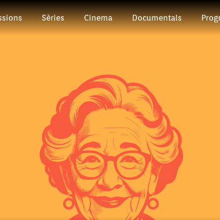
ssions
Sèries
Cinema
Documentals
Prog
Episodi: 21