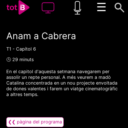
☰
Anam a Cabrera
00:00
00:00
1x
T1 - Capítol 6
🕓 29 minuts
En el capitol d'aquesta setmana navegarem per
assolir un repte personal. A més veurem a madò
Catalina concentrada en un nou projecte envoltada
de dones valentes i farem un viatge cinematogràfic
a altres temps.
❮❮ pàgina del programa