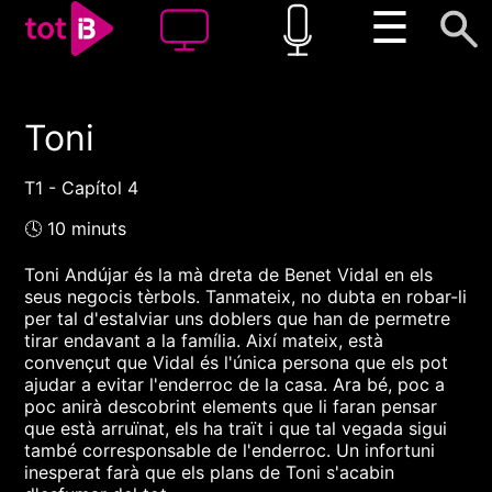
☰
Toni
00:00
00:00
1x
T1 - Capítol 4
🕓 10 minuts
Toni Andújar és la mà dreta de Benet Vidal en els
seus negocis tèrbols. Tanmateix, no dubta en robar-li
per tal d'estalviar uns doblers que han de permetre
tirar endavant a la família. Així mateix, està
convençut que Vidal és l'única persona que els pot
ajudar a evitar l'enderroc de la casa. Ara bé, poc a
poc anirà descobrint elements que li faran pensar
que està arruïnat, els ha traït i que tal vegada sigui
també corresponsable de l'enderroc. Un infortuni
inesperat farà que els plans de Toni s'acabin