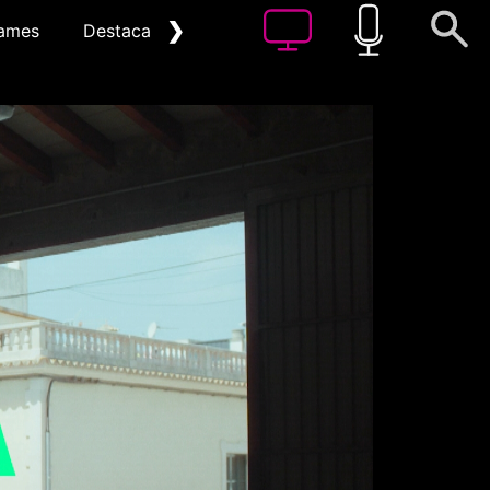
❯
ames
Destacat
Arxiu