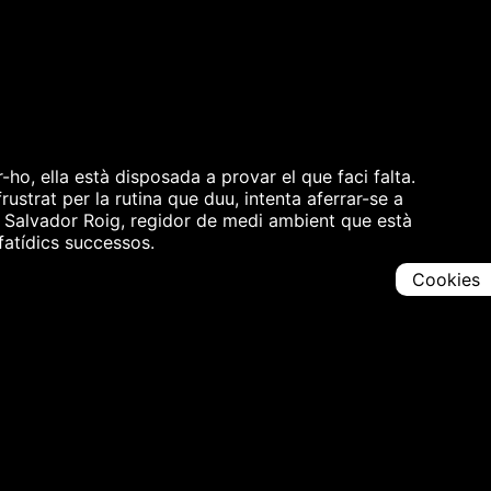
ho, ella està disposada a provar el que faci falta.
rustrat per la rutina que duu, intenta aferrar-se a
mb Salvador Roig, regidor de medi ambient que està
fatídics successos.
Cookies
Comparteix
Iniciar en [
00:00:00
]