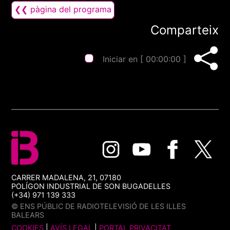
❮❮ pàgina del programa
Comparteix
Iniciar en [
00:00:00
]
CARRER MADALENA, 21, 07180
POLÍGON INDUSTRIAL DE SON BUGADELLES
(+34) 971 139 333
© ENS PÚBLIC DE RADIOTELEVISIÓ DE LES ILLES
BALEARS
COOKIES
|
AVÍS LEGAL
|
PORTAL PRIVACITAT