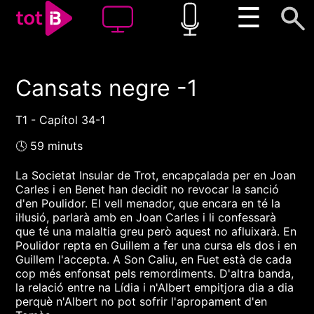
☰
Cansats negre -1
00:00
00:00
1x
T1 - Capítol 34-1
🕓 59 minuts
La Societat Insular de Trot, encapçalada per en Joan
Carles i en Benet han decidit no revocar la sanció
d'en Poulidor. El vell menador, que encara en té la
il·lusió, parlarà amb en Joan Carles i li confessarà
que té una malaltia greu però aquest no afluixarà. En
Poulidor repta en Guillem a fer una cursa els dos i en
Guillem l'accepta. A Son Caliu, en Fuet està de cada
cop més enfonsat pels remordiments. D'altra banda,
la relació entre na Lídia i n'Albert empitjora dia a dia
perquè n'Albert no pot sofrir l'apropament d'en