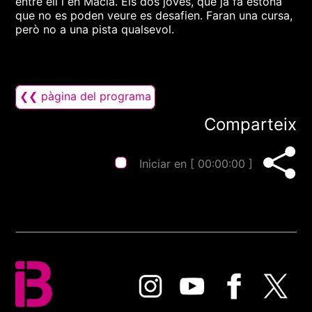
entre ell i en Macià. Els dos joves, que ja fa estona
que no es poden veure es desafien. Faran una cursa,
però no a una pista qualsevol.
❮❮ pàgina del programa
Comparteix
Iniciar en [
00:00:00
]