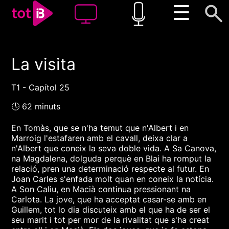
☰
La visita
00:00
00:00
1x
T1 - Capítol 25
🕓 62 minuts
En Tomàs, que se n'ha temut que n'Albert i en
Marroig l'estafaren amb el cavall, deixa clar a
n'Albert que coneix la seva doble vida. A Sa Canova,
na Magdalena, dolguda perquè en Blai ha romput la
relació, pren una determinació respecte al futur. En
Joan Carles s'enfada molt quan en coneix la notícia.
A Son Caliu, en Macià continua pressionant na
Carlota. La jove, que ha acceptat casar-se amb en
Guillem, tot lo dia discuteix amb el que ha de ser el
seu marit i tot per mor de la rivalitat que s'ha creat