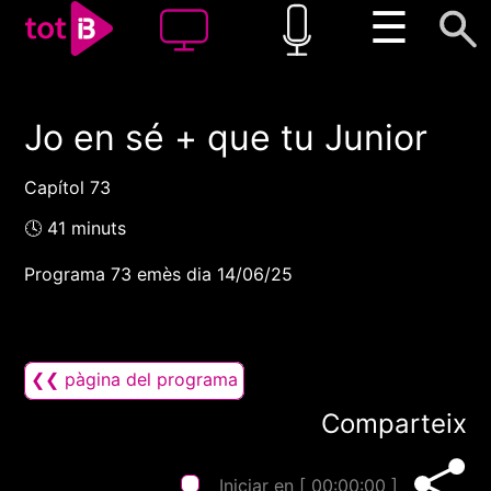
☰
Jo en sé + que tu Junior
00:00
00:00
1x
Capítol 73
🕓 41 minuts
Programa 73 emès dia 14/06/25
❮❮ pàgina del programa
Comparteix
Iniciar en [
00:00:00
]